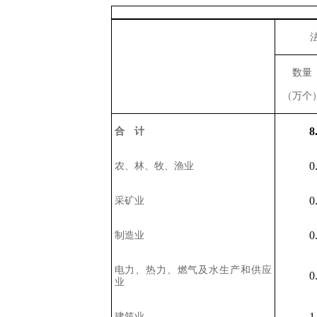
数量
（万个
8
合 计
0
农、林、牧、渔业
0
采矿业
0
制造业
电力、热力、燃气及水生产和供应
0
业
1
建筑业